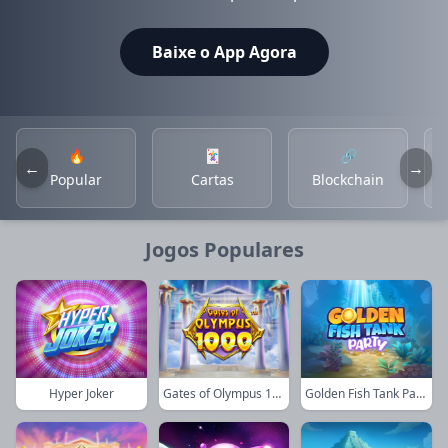
Baixe o App Agora
🔥
🃏
🔗
←
→
Popular
Cartas
Blockchain
Jogos Populares
Hyper Joker
Gates of Olympus 1000
Golden Fish Tank Party