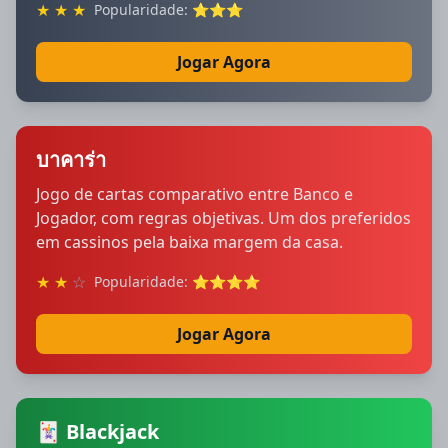
★
★
★
Popularidade: ⭐⭐⭐
Jogar Agora
บาคาร่า
Jogo de cartas comparativo entre Banco e
Jogador, com regras objetivas. Um dos preferidos
em cassinos pela baixa margem da casa.
★
★
☆
Popularidade: ⭐⭐⭐⭐
Jogar Agora
🃏 Blackjack