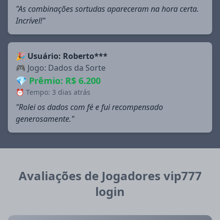
"As combinações sortudas apareceram na hora certa.
Incrível!"
🎉 Usuário: Roberto***
🎮 Jogo: Dados da Sorte
💎 Prêmio: R$ 6.200
⏰ Tempo: 3 dias atrás
"Rolei os dados com fé e fui recompensado
generosamente."
Avaliações de Jogadores vip777
login