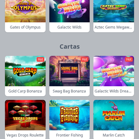
Gates of Olympus
Galactic Wilds
Aztec Gems Megaways
Cartas
Hot
Hot
Hot
Gold Carp Bonanza
Swag Bag Bonanza
Galactic Wilds Dream Drop
Vegas Drops Roulette
Frontier Fishing
Marlin Catch