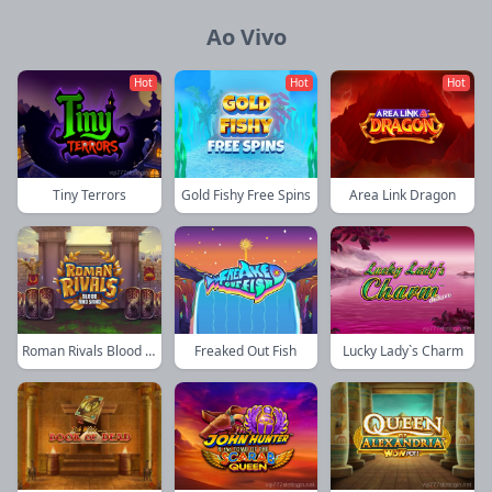
Ao Vivo
Hot
Hot
Hot
Tiny Terrors
Gold Fishy Free Spins
Area Link Dragon
Roman Rivals Blood and Sand
Freaked Out Fish
Lucky Lady`s Charm