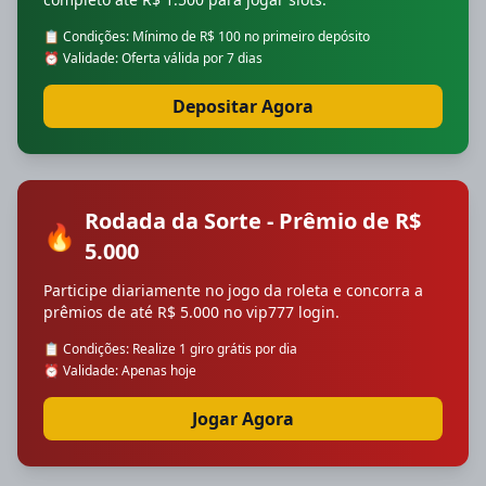
📋 Condições: Mínimo de R$ 100 no primeiro depósito
⏰ Validade: Oferta válida por 7 dias
Depositar Agora
Rodada da Sorte - Prêmio de R$
🔥
5.000
Participe diariamente no jogo da roleta e concorra a
prêmios de até R$ 5.000 no vip777 login.
📋 Condições: Realize 1 giro grátis por dia
⏰ Validade: Apenas hoje
Jogar Agora