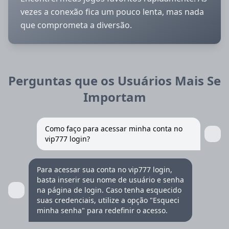
vezes a conexão fica um pouco lenta, mas nada
que comprometa a diversão.
Perguntas que os Usuários Mais Se
Importam
Como faço para acessar minha conta no
vip777 login?
Para acessar sua conta no vip777 login,
basta inserir seu nome de usuário e senha
na página de login. Caso tenha esquecido
suas credenciais, utilize a opção "Esqueci
minha senha" para redefinir o acesso.