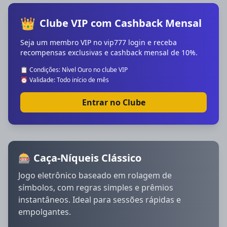
👑
Clube VIP com Cashback Mensal
Seja um membro VIP no vip777 login e receba
recompensas exclusivas e cashback mensal de 10%.
📋 Condições: Nível Ouro no clube VIP
⏰ Validade: Todo início de mês
Entrar no Clube
🎰 Caça-Níqueis Clássico
Jogo eletrônico baseado em rolagem de
símbolos, com regras simples e prêmios
instantâneos. Ideal para sessões rápidas e
empolgantes.