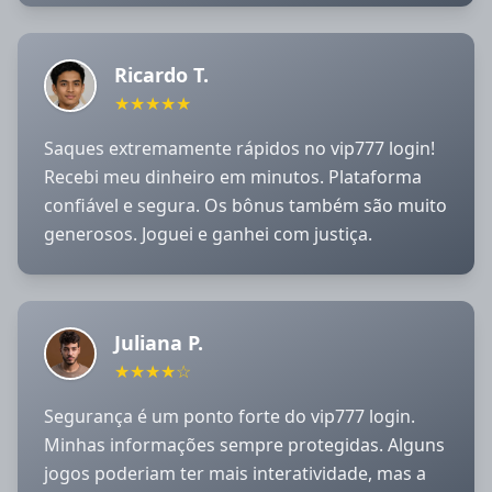
Ricardo T.
★★★★★
Saques extremamente rápidos no vip777 login!
Recebi meu dinheiro em minutos. Plataforma
confiável e segura. Os bônus também são muito
generosos. Joguei e ganhei com justiça.
Juliana P.
★★★★☆
Segurança é um ponto forte do vip777 login.
Minhas informações sempre protegidas. Alguns
jogos poderiam ter mais interatividade, mas a