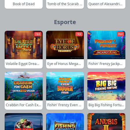
Book of Dead
Tomb of the Scarab Queen
Queen of Alexandria WOWPOT!
Esporte
Hot
Hot
Hot
Volatile Egypt Dream Drop
Eye of Horus Megaways
Fishin' Frenzy Jackpot King
Crabbin For Cash Extra Big Splash
Fishin' Frenzy Even Bigger Fish
Big Big Fishing Fortune