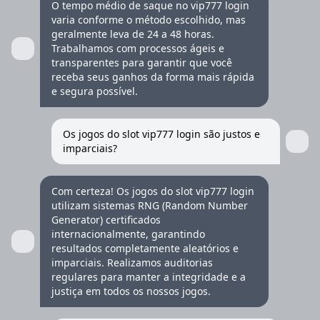
O tempo médio de saque no vip777 login
varia conforme o método escolhido, mas
geralmente leva de 24 a 48 horas.
Trabalhamos com processos ágeis e
transparentes para garantir que você
receba seus ganhos da forma mais rápida
e segura possível.
Os jogos do slot vip777 login são justos e
imparciais?
Com certeza! Os jogos do slot vip777 login
utilizam sistemas RNG (Random Number
Generator) certificados
internacionalmente, garantindo
resultados completamente aleatórios e
imparciais. Realizamos auditorias
regulares para manter a integridade e a
justiça em todos os nossos jogos.