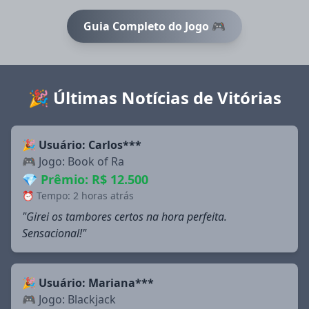
Guia Completo do Jogo 🎮
🎉 Últimas Notícias de Vitórias
🎉 Usuário: Carlos***
🎮 Jogo: Book of Ra
💎 Prêmio: R$ 12.500
⏰ Tempo: 2 horas atrás
"Girei os tambores certos na hora perfeita.
Sensacional!"
🎉 Usuário: Mariana***
🎮 Jogo: Blackjack