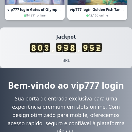
vip777 login Gates of Olympus 1000
vip777 login Golden Fish Tank Party
84,291 online
42,105 online
29/06/2026 Lar*** saque concluido de 2,900 BRL 💸
Jackpot
29/06/2026 Cai*** ganhou 4,000 BRL 💰
29/06/2026 Dav*** recebeu bonus 30 BRL ✨
1
0
0
8
0
8
0
,
,
0
6
0
9
4
3
6
29/06/2026 Ama*** recebeu cashback 110 BRL 🔄
29/06/2026 Vin*** acertou o jackpot 49,000 BRL 🚀
BRL
29/06/2026 Luc*** recebeu bonus 80 BRL 🎉
29/06/2026 Thi*** saque concluido de 300 BRL 💸
29/06/2026 Yas*** recebeu bonus 340 BRL 🎉
Bem-vindo ao vip777 login
29/06/2026 Jul*** recebeu bonus 90 BRL 🎉
29/06/2026 Hei*** recebeu bonus 120 BRL 🎉
Sua porta de entrada exclusiva para uma
29/06/2026 Luca*** acertou o jackpot 32,500 BRL 💥
experiência premium em slots online. Com
29/06/2026 Fel*** recebeu cashback 70 BRL 💵
design otimizado para mobile, oferecemos
29/06/2026 Yasm*** ganhou 400 BRL 🏆
29/06/2026 Bea*** recebeu bonus 130 BRL ✨
acesso rápido, seguro e confiável à plataforma
29/06/2026 Juli*** recebeu cashback 85 BRL 🔄
vip777.