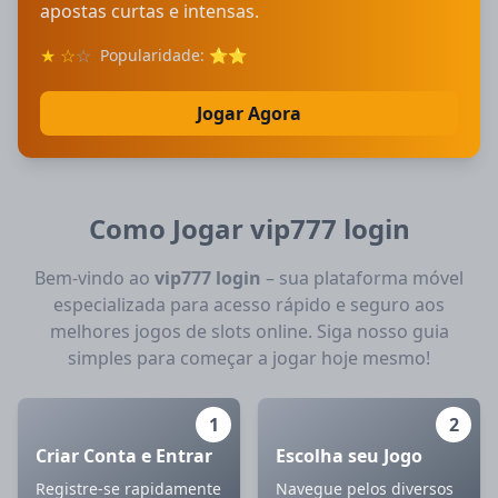
apostas curtas e intensas.
★
☆
☆
Popularidade: ⭐⭐
Jogar Agora
Como Jogar vip777 login
Bem-vindo ao
vip777 login
– sua plataforma móvel
especializada para acesso rápido e seguro aos
melhores jogos de slots online. Siga nosso guia
simples para começar a jogar hoje mesmo!
1
2
Criar Conta e Entrar
Escolha seu Jogo
Registre-se rapidamente
Navegue pelos diversos