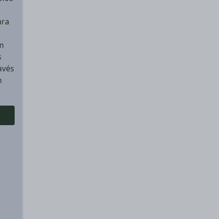
ara
m
s
avés
n