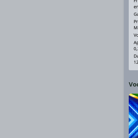
Fr
e
G
P
M
Vo
A
0,
D
1
Vo