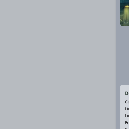
D
Ca
Li
L
Fr