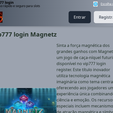
77 login
🌐
Escolha 
o rápido e seguro para slots
Entrar
Registr
p777 login Magnetz
Sinta a força magnética dos
grandes ganhos com Magnet
um jogo de caça-níquel futuri
disponível no vip777 login
register. Este título inovador
utiliza tecnologia magnética
imaginária como tema central
oferecendo aos jogadores u
experiência única combinand
ciência e emoção. Os recurso
especiais incluem mecanism
de atração magnética e símb